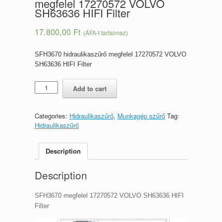
megfelel 17270572 VOLVO
SH63636 HIFI Filter
17.800,00
Ft
(ÁFA-t tartalmaz)
SFH3670 hidraulikaszűrő megfelel 17270572 VOLVO
SH63636 HIFI Filter
Hidraulikaszűrő
Add to cart
SFH3670
megfelel
17270572
Categories:
Hidraulikaszűrő
,
Munkagép szűrő
Tag:
VOLVO
Hidraulikaszűrő
SH63636
HIFI
Filter
Description
quantity
Description
SFH3670 megfelel 17270572 VOLVO SH63636 HIFI
Filter