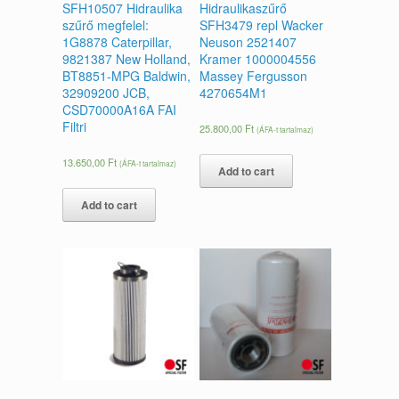
SFH10507 Hidraulika
Hidraulikaszűrő
szűrő megfelel:
SFH3479 repl Wacker
1G8878 Caterpillar,
Neuson 2521407
9821387 New Holland,
Kramer 1000004556
BT8851-MPG Baldwin,
Massey Fergusson
32909200 JCB,
4270654M1
CSD70000A16A FAI
Filtri
25.800,00
Ft
(ÁFA-t tartalmaz)
13.650,00
Ft
(ÁFA-t tartalmaz)
Add to cart
Add to cart