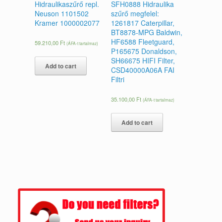
Hidraulikaszűrő repl.
SFH0888 Hidraulika
Neuson 1101502
szűrő megfelel:
Kramer 1000002077
1261817 Caterpillar,
BT8878-MPG Baldwin,
HF6588 Fleetguard,
59.210,00
Ft
(ÁFA-t tartalmaz)
P165675 Donaldson,
SH66675 HIFI Filter,
Add to cart
CSD40000A06A FAI
Filtri
35.100,00
Ft
(ÁFA-t tartalmaz)
Add to cart