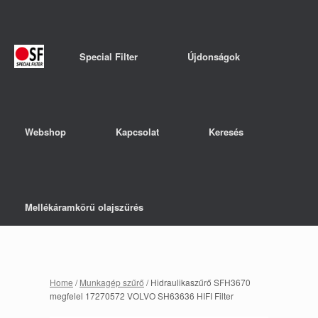
Special Filter
Újdonságok
Webshop
Kapcsolat
Keresés
Mellékáramkörű olajszűrés
Home
/
Munkagép szűrő
/ Hidraulikaszűrő SFH3670
megfelel 17270572 VOLVO SH63636 HIFI Filter