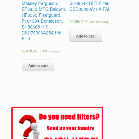
Massey Ferguson,
SH66542 HIFI Filter,
BT8850-MPG Baldwin,
CSD05000A16A FAI
HF6555 Fleetguard,
P164384 Donaldson,
20.250,00
Ft
(ÁFA-t tartalmaz)
SH56605 HIFI,
CSD70000A25A FAI
Add to cart
Filtri
23.470,00
Ft
(ÁFA-t tartalmaz)
Add to cart