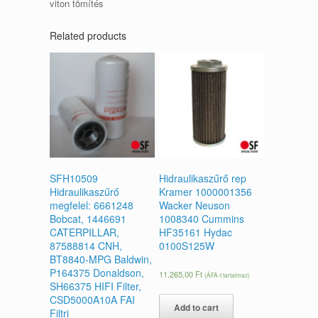
viton tömítés
Related products
SFH10509
Hidraulikaszűrő rep
Hidraulikaszűrő
Kramer 1000001356
megfelel: 6661248
Wacker Neuson
Bobcat, 1446691
1008340 Cummins
CATERPILLAR,
HF35161 Hydac
87588814 CNH,
0100S125W
BT8840-MPG Baldwin,
P164375 Donaldson,
11.265,00
Ft
(ÁFA-t tartalmaz)
SH66375 HIFI Filter,
CSD5000A10A FAI
Add to cart
Filtri