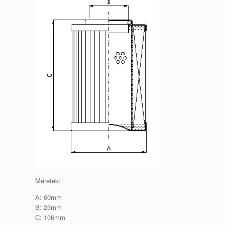
Méretek:
A: 60mm
B: 23mm
C: 106mm