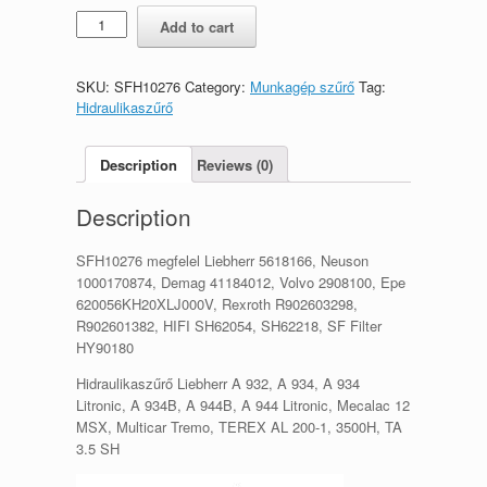
Hidraulikaszűrő
Add to cart
SFH10276
repl
Liebherr
SKU:
SFH10276
Category:
Munkagép szűrő
Tag:
5618166
Hidraulikaszűrő
Neuson
1000170874
quantity
Description
Reviews (0)
Description
SFH10276 megfelel Liebherr 5618166, Neuson
1000170874, Demag 41184012, Volvo 2908100, Epe
620056KH20XLJ000V, Rexroth R902603298,
R902601382, HIFI SH62054, SH62218, SF Filter
HY90180
Hidraulikaszűrő Liebherr A 932, A 934, A 934
Litronic, A 934B, A 944B, A 944 Litronic, Mecalac 12
MSX, Multicar Tremo, TEREX AL 200-1, 3500H, TA
3.5 SH