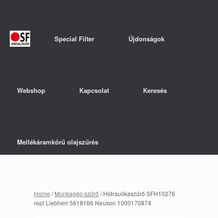
Special Filter
Újdonságok
Webshop
Kapcsolat
Keresés
Mellékáramkörű olajszűrés
Home
/
Munkagép szűrő
/ Hidraulikaszűrő SFH10276
repl Liebherr 5618166 Neuson 1000170874