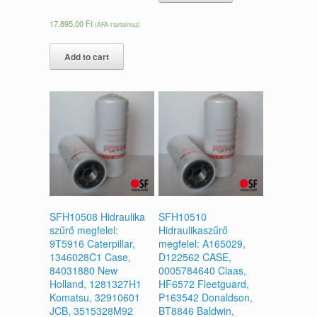
17.895,00
Ft
(ÁFA-t tartalmaz)
Add to cart
SFH10508 Hidraulika
SFH10510
szűrő megfelel:
Hidraulikaszűrő
9T5916 Caterpillar,
megfelel: A165029,
1346028C1 Case,
D122562 CASE,
84031880 New
0005784640 Claas,
Holland, 1281327H1
HF6572 Fleetguard,
Komatsu, 32910601
P163542 Donaldson,
JCB, 3515328M92
BT8846 Baldwin,